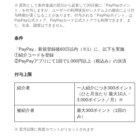
※ 原則として条件達成の翌日から起算して30日後に「PayPayポイン
ト」を付与しますが、ユーザーの利用状況やシステム上の都合により付
与時期が遅くなることがあります。付与される「PayPayポイント」は
PayPay公式ストア、PayPayカード公式ストアでも利用できます。ま
た、出金、譲渡はできません。
条件
「PayPay」新規登録後60日以内（※1）に、以下を実施
①紹介コードを登録
②PayPayアプリにて1回で1,000円以上（税込み）の決済
付与上限
紹介者
一人紹介につき300ポイント
（ひと月当たり 最大10人・
3,000ポイント／月）※
被紹介者
最大300ポイント（1回の
み）
※ 翌月以降に再度カウントがリセットされます