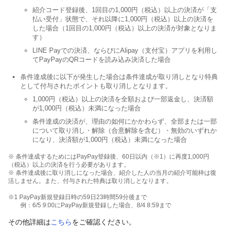
紹介コード登録後、1回目の1,000円（税込）以上の決済が「支
払い受付」状態で、それ以降に1,000円（税込）以上の決済を
した場合（1回目の1,000円（税込）以上の決済が対象となりま
す）
LINE Payでの決済、ならびにAlipay（支付宝）アプリを利用し
てPayPayのQRコードを読み込み決済した場合
条件達成後に以下が発生した場合は条件達成が取り消しとなり特典
として付与されたポイントも取り消しとなります。
1,000円（税込）以上の決済を全額および一部返金し、決済額
が1,000円（税込）未満になった場合
条件達成の決済が、理由の如何にかかわらず、全部または一部
について取り消し・解除（合意解除を含む）・無効のいずれか
になり、決済額が1,000円（税込）未満になった場合
※ 条件達成するためにはPayPay登録後、60日以内（※1）に再度1,000円
（税込）以上の決済を行う必要があります。
※ 条件達成後に取り消しになった場合、紹介した人の当月の紹介可能枠は復
活しません。また、付与された特典は取り消しとなります。
※1 PayPay新規登録日時の59日23時間59分後まで
例：6/5 9:00にPayPay新規登録した場合、8/4 8:59まで
その他詳細は
こちら
をご確認ください。