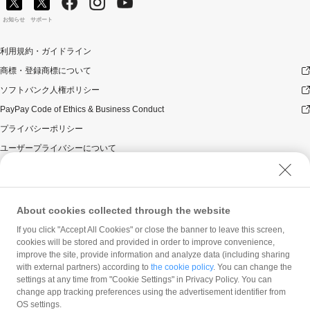
お知らせ
サポート
利用規約・ガイドライン
商標・登録商標について
ソフトバンク人権ポリシー
PayPay Code of Ethics & Business Conduct
プライバシーポリシー
ユーザープライバシーについて
ユーザーセキュリティについて
ウェブサイト利用規約
反社会的勢力に対する方針
About cookies collected through the website
勧誘方針
If you click "Accept All Cookies" or close the banner to leave this screen,
cookies will be stored and provided in order to improve convenience,
マネロン等基本方針
improve the site, provide information and analyze data (including sharing
カスタマーハラスメントに関する当社の考え方
with external partners) according to
the cookie policy
. You can change the
settings at any time from "Cookie Settings" in Privacy Policy. You can
change app tracking preferences using the advertisement identifier from
OS settings.