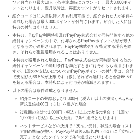
ひと月当たり最大10人（条件達成時にカウント）、最大3,000ポイ
ントとなります。翌月以降は、再度カウントがリセットされます。
紹介コードは11人目以降／月も利用可能で、紹介された人が条件を
達成した場合は最大300ポイントが付与されます。紹介した人には
特典の付与はありません。
本特典、PayPay利用特典及びPayPay株式会社が同時開催する他の
総付キャンペーンの中で、付与されるPayPayポイントの額が最大
となるものが適用されます。PayPay株式会社が指定する場合を除
き、それらが重複適用されることはありません。
本特典が適用される場合に、PayPay株式会社が同時開催する他の
総付キャンペーンの適用条件を満たすときにはそれらも適用されま
すが、1回のお支払いについてのPayPayポイントの付与率は、合計
で支払額の66.5％が上限です（仮にそれぞれ適用すると合計66.5％
を超える場合は、本特典による付与分が縮減されます）。
以下の場合は条件達成となりません。
紹介コードの登録および1,000円（税込）以上の決済がPayPay
新規登録後60日（※1）を過ぎた場合
複数回の合計で1,000円（税込）以上の決済の場合（「1回で
1,000円（税込）以上の決済」で条件達成となります）
ネットサービスなどの決済で「支払い受付」状態の場合（スト
ア側の準備が整い、PayPay登録後60日以内（※1）に「支払い
完了」となったタイミングで条件達成となります）