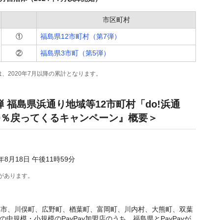
市区町村
①
福島県12市町村（第7弾）
②
福島県3市町（第5弾）
、2020年7月以降の累計となります。
弾 福島県浜通り地域等12市町村「do!浜通
20％戻ってくるキャンペーン』概要＞
4年8月18日 午後11時59分
があります。
馬市、川俣町、広野町、楢葉町、富岡町、川内村、大熊町、双葉
中規模・小規模のPayPay加盟店のうち、福島県とPayPayが