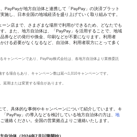
PayPayが地方自治体と連携して「PayPay」の決済プラット
を実施し、日本全国の地域経済を盛り上げていく取り組みです。
型チェーン店まで、さまざまな場所で利用ができるため、どなたでも
す。また、地方自治体は、「PayPay」を活用することで、地域
商品券などの発行や換金、印刷などが不要になります。利用者
出かける必要がなくなるなど、自治体、利用者双方にとって多く
るキャンペーンであり、PayPay株式会社は、各地方自治体より業務委託
施する場合もあり、キャンペーン数は延べ1,010キャンペーンです。
止、延期または変更する場合があります。
にて、具体的な事例やキャンペーンについて紹介しています。キ
携、「PayPay」の導入などを検討している地方自治体の方は、
地
りご連絡ください。全国の営業拠点よりご連絡いたします。
方自治体（2024年7月以降開始）