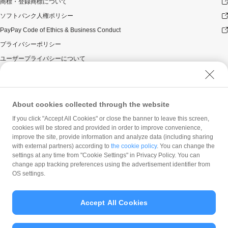
商標・登録商標について
ソフトバンク人権ポリシー
PayPay Code of Ethics & Business Conduct
プライバシーポリシー
ユーザープライバシーについて
ユーザーセキュリティについて
ウェブサイト利用規約
反社会的勢力に対する方針
About cookies collected through the website
勧誘方針
If you click "Accept All Cookies" or close the banner to leave this screen,
cookies will be stored and provided in order to improve convenience,
マネロン等基本方針
improve the site, provide information and analyze data (including sharing
カスタマーハラスメントに関する当社の考え方
with external partners) according to
the cookie policy
. You can change the
settings at any time from "Cookie Settings" in Privacy Policy. You can
change app tracking preferences using the advertisement identifier from
OS settings.
Accept All Cookies
© PayPay Corporation