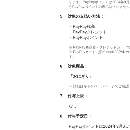
ります。PayPayポイントは2024
うPayPayポイントの表示はされませ
5. 対象の支払い方法
：
・PayPay残高
・PayPayクレジット
・PayPayポイント
※ PayPay商品券・クレジットカー
※ PayPayカード（旧Yahoo! J
す。
6.
対象商品：
「おにぎり」
※ 詳細はキャンペーンページでご確認
7.
付与上限：
なし
8.
付与予定日：
PayPayポイントは2024年