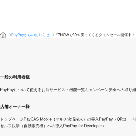
PayPayからのお知らせ
『7NOWで30％戻ってくるタイムセール開催中
一般の利用者様
PayPayについて
使えるお店
サービス・機能一覧
キャンペーン
安全への取り
店舗オーナー様
トップページ
PayCAS Mobile（マルチ決済端末）の導入
PayPay（QRコー
セルフ決済（自動販売機）への導入
PayPay for Developers