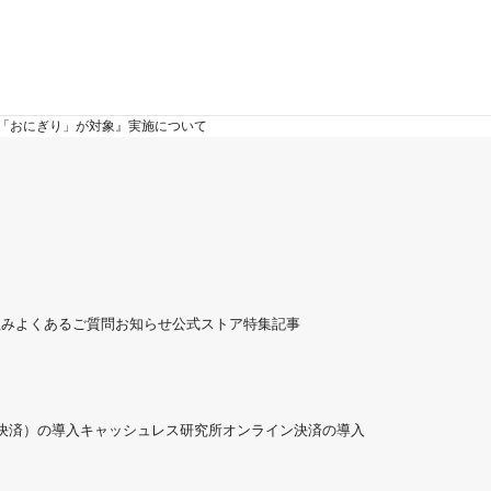
！「おにぎり」が対象』実施について
組み
よくあるご質問
お知らせ
公式ストア
特集記事
ド決済）の導入
キャッシュレス研究所
オンライン決済の導入