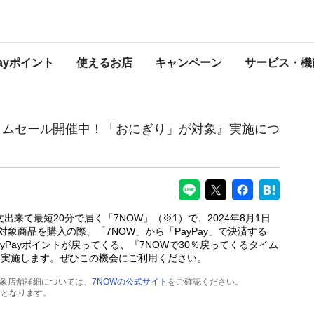
！「おにぎり」が対象』実施について
PayPayからのお知らせ
Payポイント
使えるお店
キャンペーン
サービス・機
タイムセール開催中！「おにぎり」が対象』実施につ
来て最短20分で届く「7NOW」（※1）で、2024年8月1日
対象商品を購入の際、「7NOW」から「PayPay」で決済する
yPayポイントが戻ってくる、『7NOWで30％戻ってくるタイム
を実施します。ぜひこの機会にご利用ください。
対象店舗詳細については、
7NOWの公式サイト
をご確認ください。
用となります。