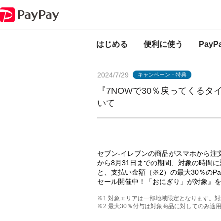
PayPayからのお知らせ
『7NOWで30％戻ってくるタイムセール開催中
はじめる
便利に使う
Pay
2024/7/29
キャンペーン・特典
『7NOWで30％戻ってくる
いて
セブン-イレブンの商品がスマホから注文出
から8月31日までの期間、対象の時間に
と、支払い金額（※2）の最大30％のPa
セール開催中！「おにぎり」が対象』
※1 対象エリアは一部地域限定となります。
※2 最大30％付与は対象商品に対してのみ適