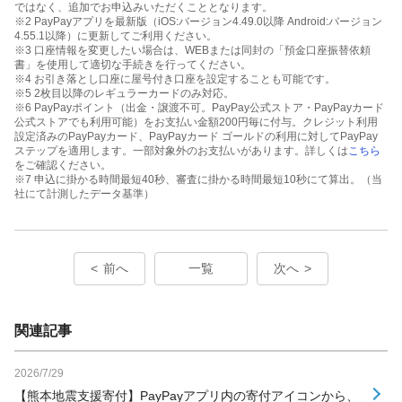
ではなく、追加でお申込みいただくこととなります。
※2 PayPayアプリを最新版（iOS:バージョン4.49.0以降 Android:バージョン
4.55.1以降）に更新してご利用ください。
※3 口座情報を変更したい場合は、WEBまたは同封の「預金口座振替依頼
書」を使用して適切な手続きを行ってください。
※4 お引き落とし口座に屋号付き口座を設定することも可能です。
※5 2枚目以降のレギュラーカードのみ対応。
※6 PayPayポイント（出金・譲渡不可。PayPay公式ストア・PayPayカード
公式ストアでも利用可能）をお支払い金額200円毎に付与。クレジット利用
設定済みのPayPayカード、PayPayカード ゴールドの利用に対してPayPay
ステップを適用します。一部対象外のお支払いがあります。詳しくは
こちら
をご確認ください。
※7 申込に掛かる時間最短40秒、審査に掛かる時間最短10秒にて算出。（当
社にて計測したデータ基準）
前へ
一覧
次へ
関連記事
2026/7/29
【熊本地震支援寄付】PayPayアプリ内の寄付アイコンから、