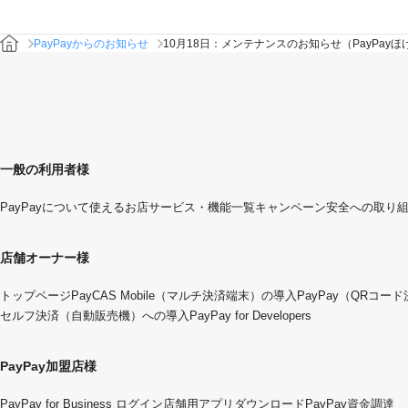
PayPayからのお知らせ
10月18日：メンテナンスのお知らせ（PayPayほ
一般の利用者様
PayPayについて
使えるお店
サービス・機能一覧
キャンペーン
安全への取り
店舗オーナー様
トップページ
PayCAS Mobile（マルチ決済端末）の導入
PayPay（QRコー
セルフ決済（自動販売機）への導入
PayPay for Developers
PayPay加盟店様
PayPay for Business ログイン
店舗用アプリダウンロード
PayPay資金調達