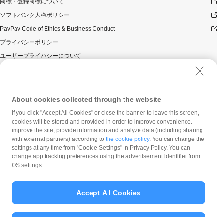
商標・登録商標について
ソフトバンク人権ポリシー
PayPay Code of Ethics & Business Conduct
プライバシーポリシー
ユーザープライバシーについて
ユーザーセキュリティについて
ウェブサイト利用規約
反社会的勢力に対する方針
About cookies collected through the website
勧誘方針
If you click "Accept All Cookies" or close the banner to leave this screen,
cookies will be stored and provided in order to improve convenience,
マネロン等基本方針
improve the site, provide information and analyze data (including sharing
カスタマーハラスメントに関する当社の考え方
with external partners) according to
the cookie policy
. You can change the
settings at any time from "Cookie Settings" in Privacy Policy. You can
change app tracking preferences using the advertisement identifier from
OS settings.
Accept All Cookies
© PayPay Corporation