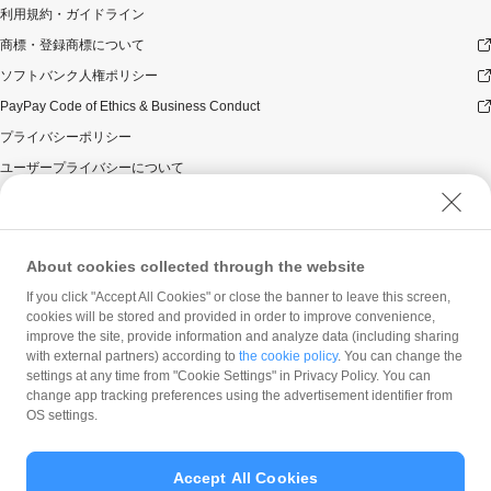
利用規約・ガイドライン
商標・登録商標について
ソフトバンク人権ポリシー
PayPay Code of Ethics & Business Conduct
プライバシーポリシー
ユーザープライバシーについて
ユーザーセキュリティについて
ウェブサイト利用規約
反社会的勢力に対する方針
About cookies collected through the website
勧誘方針
If you click "Accept All Cookies" or close the banner to leave this screen,
cookies will be stored and provided in order to improve convenience,
マネロン等基本方針
improve the site, provide information and analyze data (including sharing
カスタマーハラスメントに関する当社の考え方
with external partners) according to
the cookie policy
. You can change the
settings at any time from "Cookie Settings" in Privacy Policy. You can
change app tracking preferences using the advertisement identifier from
OS settings.
Accept All Cookies