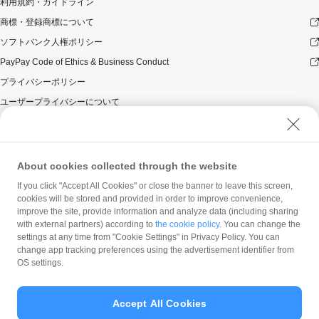
利用規約・ガイドライン
商標・登録商標について
ソフトバンク人権ポリシー
PayPay Code of Ethics & Business Conduct
プライバシーポリシー
ユーザープライバシーについて
ユーザーセキュリティについて
ウェブサイト利用規約
反社会的勢力に対する方針
About cookies collected through the website
勧誘方針
If you click "Accept All Cookies" or close the banner to leave this screen,
cookies will be stored and provided in order to improve convenience,
マネロン等基本方針
improve the site, provide information and analyze data (including sharing
カスタマーハラスメントに関する当社の考え方
with external partners) according to
the cookie policy
. You can change the
settings at any time from "Cookie Settings" in Privacy Policy. You can
change app tracking preferences using the advertisement identifier from
OS settings.
Accept All Cookies