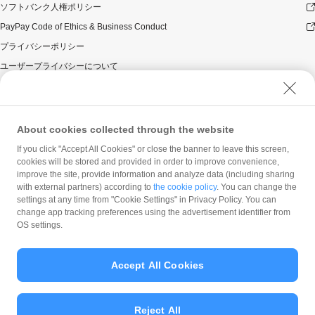
ソフトバンク人権ポリシー
PayPay Code of Ethics & Business Conduct
プライバシーポリシー
ユーザープライバシーについて
ユーザーセキュリティについて
ウェブサイト利用規約
反社会的勢力に対する方針
About cookies collected through the website
勧誘方針
If you click "Accept All Cookies" or close the banner to leave this screen,
cookies will be stored and provided in order to improve convenience,
マネロン等基本方針
improve the site, provide information and analyze data (including sharing
カスタマーハラスメントに関する当社の考え方
with external partners) according to
the cookie policy
. You can change the
settings at any time from "Cookie Settings" in Privacy Policy. You can
change app tracking preferences using the advertisement identifier from
OS settings.
Accept All Cookies
© PayPay Corporation
Reject All