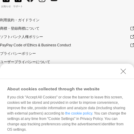
お知らせ
サポート
利用規約・ガイドライン
商標・登録商標について
ソフトバンク人権ポリシー
PayPay Code of Ethics & Business Conduct
プライバシーポリシー
ユーザープライバシーについて
ユーザーセキュリティについて
ウェブサイト利用規約
反社会的勢力に対する方針
About cookies collected through the website
勧誘方針
If you click "Accept All Cookies" or close the banner to leave this screen,
cookies will be stored and provided in order to improve convenience,
マネロン等基本方針
improve the site, provide information and analyze data (including sharing
カスタマーハラスメントに関する当社の考え方
with external partners) according to
the cookie policy
. You can change the
settings at any time from "Cookie Settings" in Privacy Policy. You can
change app tracking preferences using the advertisement identifier from
OS settings.