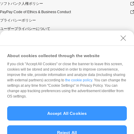
ソフトバンク人権ポリシー
PayPay Code of Ethics & Business Conduct
プライバシーポリシー
ユーザープライバシーについて
ユーザーセキュリティについて
ウェブサイト利用規約
反社会的勢力に対する方針
About cookies collected through the website
勧誘方針
If you click "Accept All Cookies" or close the banner to leave this screen,
cookies will be stored and provided in order to improve convenience,
マネロン等基本方針
improve the site, provide information and analyze data (including sharing
カスタマーハラスメントに関する当社の考え方
with external partners) according to
the cookie policy
. You can change the
settings at any time from "Cookie Settings" in Privacy Policy. You can
change app tracking preferences using the advertisement identifier from
OS settings.
Accept All Cookies
© PayPay Corporation
Reject All