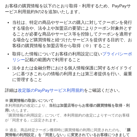
お客様の購買情報を以下のとおり取得・利用するため、PayPayサ
ービス利用規約9の2を追加いたします。
当社は、特定の商品やサービスの購入に対してクーポンを発行
する場合や、法令上や加盟店の要望によりクーポン対象外とす
ることが必要な商品やサービス等を控除してクーポンを適用す
る場合など購買情報と紐づけたサービスを提供する目的で、お
客様の購買情報を加盟店等から取得（※）すること
取得した情報についてお客様の利用設定に従い
プライバシーポ
リシー
記載の範囲内で利用すること
法令または金融分野における個人情報保護に関するガイドライ
ンに基づきこれらの情報の利用または第三者提供を行い、厳重
に管理すること
詳細は
改定版のPayPayサービス利用規約
をご確認ください。
※ 購買情報の取扱いについて
本利用規約の改定により、
当社は加盟店等からお客様の購買情報を取得・利
用
いたします。
「購買情報の利用設定」について、本利用規約の改定によりすべてのお客様
が「同意する」に設定されます。
※ 過去、商品特定クーポン獲得時に購買情報の利用に同意されたのち、「
購
買情報の利用設定」を「同意しない」に変更されているお客様につきまして