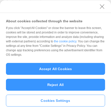
ユーザーセキュリティについて
ウェブサイト利用規約
反社会的勢力に対する方針
About cookies collected through the website
勧誘方針
If you click "Accept All Cookies" or close the banner to leave this screen,
cookies will be stored and provided in order to improve convenience,
マネロン等基本方針
improve the site, provide information and analyze data (including sharing
カスタマーハラスメントに関する当社の考え方
with external partners) according to
the cookie policy
. You can change the
settings at any time from "Cookie Settings" in Privacy Policy. You can
change app tracking preferences using the advertisement identifier from
OS settings.
Accept All Cookies
© PayPay Corporation
Reject All
Cookies Settings
いますぐ
PayPayアプリ
をダウンロ
ード
＞＞