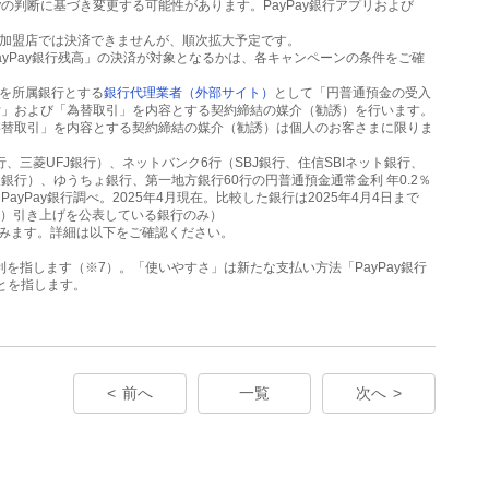
Payの判断に基づき変更する可能性があります。PayPay銀行アプリおよび
。
る加盟店では決済できませんが、順次拡大予定です。
ayPay銀行残高」の決済が対象となるかは、各キャンペーンの条件をご確
会社を所属銀行とする
銀行代理業者（外部サイト）
として「円普通預金の受入
付」および「為替取引」を内容とする契約締結の媒介（勧誘）を行います。
為替取引」を内容とする契約締結の媒介（勧誘）は個人のお客さまに限りま
、三菱UFJ銀行）、ネットバンク6行（SBJ銀行、住信SBIネット銀行、
銀行）、ゆうちょ銀行、第一地方銀行60行の円普通預金通常金利 年0.2％
yPay銀行調べ。2025年4月現在。比較した銀行は2025年4月4日まで
前）引き上げを公表している銀行のみ）
）を含みます。詳細は以下をご確認ください。
利を指します（※7）。「使いやすさ」は新たな支払い方法「PayPay銀行
ことを指します。
前へ
一覧
次へ