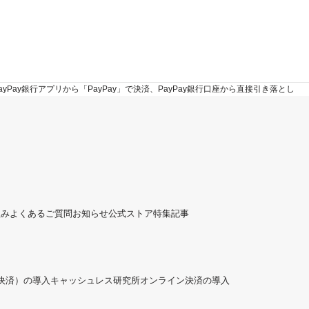
yPay銀行アプリから「PayPay」で決済、PayPay銀行口座から直接引き落とし
組み
よくあるご質問
お知らせ
公式ストア
特集記事
ド決済）の導入
キャッシュレス研究所
オンライン決済の導入