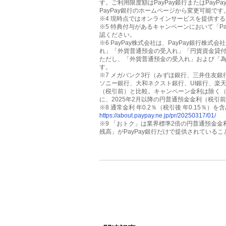
す。ご利用限度額はPayPay銀行またはPay
PayPay銀行のホームページから変更可能です
※4 現時点ではオンラインサービスを提供す
※5 特典付与があるキャンペーンにおいて「P
認ください。
※6 PayPay株式会社は、PayPay銀行株式
れ」「外貨普通預金の受入れ」「円貨資金貸
ただし、「外貨普通預金の受入れ」および「
す。
※7 メガバンク3行（みずほ銀行、三井住友銀行
ソニー銀行、大和ネクスト銀行、UI銀行、楽天
（税引前）と比較。キャンペーン金利は除く（Pa
に、2025年2月以降の円普通預金金利（税引
※8 通常金利 年0.2％（税引後 年0.15％
https://about.paypay.ne.jp/pr/20250317/01/
※9 「おトク」は業界標準2倍の円普通預金金
残高」がPayPay銀行だけで提供されている