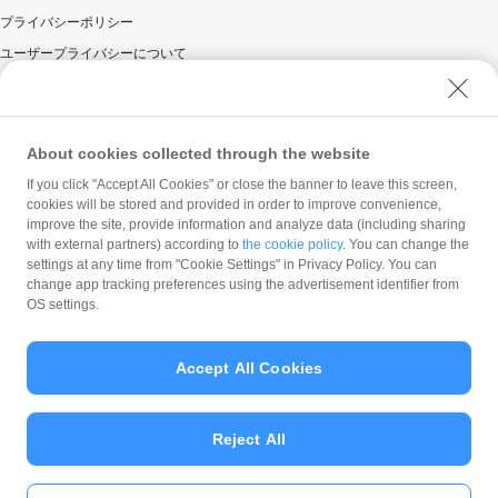
プライバシーポリシー
ユーザープライバシーについて
ユーザーセキュリティについて
ウェブサイト利用規約
反社会的勢力に対する方針
About cookies collected through the website
勧誘方針
If you click "Accept All Cookies" or close the banner to leave this screen,
cookies will be stored and provided in order to improve convenience,
マネロン等基本方針
improve the site, provide information and analyze data (including sharing
カスタマーハラスメントに関する当社の考え方
with external partners) according to
the cookie policy
. You can change the
settings at any time from "Cookie Settings" in Privacy Policy. You can
change app tracking preferences using the advertisement identifier from
OS settings.
Accept All Cookies
© PayPay Corporation
Reject All