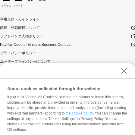
お知らせ
サポート
利用規約・ガイドライン
商標・登録商標について
ソフトバンク人権ポリシー
PayPay Code of Ethics & Business Conduct
プライバシーポリシー
ユーザープライバシーについて
ユーザーセキュリティについて
ウェブサイト利用規約
反社会的勢力に対する方針
About cookies collected through the website
勧誘方針
If you click "Accept All Cookies" or close the banner to leave this screen,
cookies will be stored and provided in order to improve convenience,
マネロン等基本方針
improve the site, provide information and analyze data (including sharing
カスタマーハラスメントに関する当社の考え方
with external partners) according to
the cookie policy
. You can change the
settings at any time from "Cookie Settings" in Privacy Policy. You can
change app tracking preferences using the advertisement identifier from
OS settings.