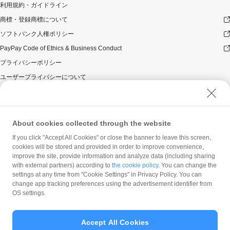
利用規約・ガイドライン
商標・登録商標について
ソフトバンク人権ポリシー
PayPay Code of Ethics & Business Conduct
プライバシーポリシー
ユーザープライバシーについて
ユーザーセキュリティについて
ウェブサイト利用規約
反社会的勢力に対する方針
About cookies collected through the website
勧誘方針
If you click "Accept All Cookies" or close the banner to leave this screen,
cookies will be stored and provided in order to improve convenience,
マネロン等基本方針
improve the site, provide information and analyze data (including sharing
カスタマーハラスメントに関する当社の考え方
with external partners) according to
the cookie policy
. You can change the
settings at any time from "Cookie Settings" in Privacy Policy. You can
change app tracking preferences using the advertisement identifier from
OS settings.
Accept All Cookies