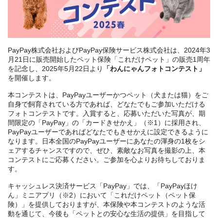
PayPay株式会社およびPayPay保険サービス株式会社は、2024年3
月21日に販売開始したペット保険「これだけペット」の販売1周年
を記念し、2025年5月22日より
「わんにゃんフォトコンテスト」
を開催します。
本コンテストは、PayPayユーザーかつペット（犬または猫）をご
自身で飼育されている方であれば、どなたでもご参加いただける
フォトコンテストです。入賞すると、応募いただいた写真が、期
間限定の「PayPay」の「カードきせかえ」（※1）に採用され、
PayPayユーザーであればどなたでもきせかえに設定できるように
なります。日本全国のPayPayユーザーにあなたの渾身の1枚をシ
ェアするチャンスですので、ぜひ、素敵なお写真を撮影の上、本
コンテストにご応募ください。ご参加を心よりお待ちしておりま
す。
キャッシュレス決済サービス「PayPay」では、「PayPayほけ
ん」ミニアプリ（※2）において「これだけペット（ペット保
険）」を提供しておりますが、本保険や本コンテストのような活
動を通じて、今後も「ペットとの安心な生活の提供」を目指して