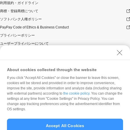
利用規約・ガイドライン
商標・登録商標について
ソフトバンク人権ポリシー
PayPay Code of Ethics & Business Conduct
プライバシーポリシー
ユーザープライバシーについて
ユーザーセキュリティについて
ウェブサイト利用規約
反社会的勢力に対する方針
About cookies collected through the website
勧誘方針
If you click "Accept All Cookies" or close the banner to leave this screen,
cookies will be stored and provided in order to improve convenience,
マネロン等基本方針
improve the site, provide information and analyze data (including sharing
カスタマーハラスメントに関する当社の考え方
with external partners) according to
the cookie policy
. You can change the
settings at any time from "Cookie Settings" in Privacy Policy. You can
change app tracking preferences using the advertisement identifier from
OS settings.
Accept All Cookies