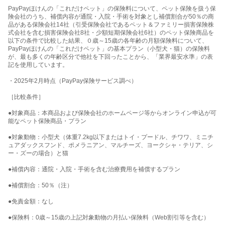
PayPayほけんの「これだけペット」の保険料について、ペット保険を扱う保
険会社のうち、補償内容が通院・入院・手術を対象とし補償割合が50％の商
品がある保険会社14社（引受保険会社であるペット＆ファミリー損害保険株
式会社を含む損害保険会社8社・少額短期保険会社6社）のペット保険商品を
以下の条件で比較した結果、０歳～15歳の各年齢の月額保険料について、
PayPayほけんの「これだけペット」の基本プラン（小型犬・猫）の保険料
が、最も多くの年齢区分で他社を下回ったことから、「業界最安水準」の表
記を使用しています。
・2025年2月時点（PayPay保険サービス調べ）
［比較条件］
●対象商品：本商品および保険会社のホームページ等からオンライン申込が可
能なペット保険商品・プラン
●対象動物：小型犬（体重7.2kg以下またはトイ・プードル、チワワ、ミニチ
ュアダックスフンド、ポメラニアン、マルチーズ、ヨークシャ・テリア、シ
ー・ズーの場合）と猫
●補償内容：通院・入院・手術を含む治療費用を補償するプラン
●補償割合：50％（注）
●免責金額：なし
●保険料：0歳～15歳の上記対象動物の月払い保険料（Web割引等を含む）