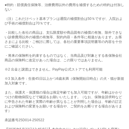
●特約：賠償責任保険等、治療費用以外の費用を補償するための特約は付加し
ない
（注）これだけペット基本プランは通院の補償割合は50％ですが、入院およ
び手術の補償割合は70％です。
・比較した各社の商品は、支払限度額や商品固有の補償の有無、除外できな
い診療費用以外の補償の有無等、契約内容・条件等に相違があります。お客
さまによる比較・ご検討に際しては、各社の重要事項説明書等の内容を十分
にご確認ください。
・将来の保険料を約束するものではなく、当商品及び対象とする各保険会社
商品の保険料に改定があった場合は、この限りではありません。
※2 出金と譲渡はできません。PayPay公式ストアでも利用可能
※3 加入条件：生後45日以上かつ8歳未満（保険開始日時点）の犬・猫が新規
加入対象です。
また、保護犬・保護猫の場合は推定年齢でも加入可能ですが、年齢はかかり
つけの動物病院などで確認をお願いいたします。（なお、保険金請求時など
に申告された年齢と実際の年齢が異なることが判明した場合は、年齢の訂正
および保険料の変更をお願いする場合や、ご契約をお断りする場合がありま
す）
承認番号25D014-250522