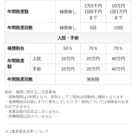
2万5千円
10万円
年間限度額
補償無し
1回5千円
1回1万円
まで
まで
年間限度回数
補償無し
5回
10回
入院・手術
補償割合
50％
70％
70％
入院
20万円
20万円
40万円
年間限度
額
手術
20万円
20万円
40万円
年間限度回数
無制限
契約・補償に関するご注意事項
・保険期間は1年間となり、原則としてご契約は自動的に継続となります
・補償開始日以前にすでに発生していたケガ・病気については保険金のお支
払ができません
・免責金額の設定はございません
・待機期間は設けていません
※ 1業界最安水準 について