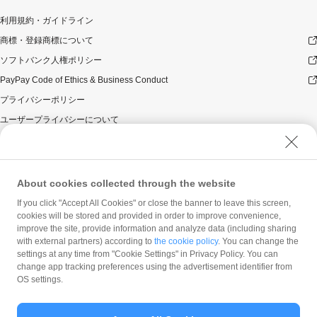
利用規約・ガイドライン
商標・登録商標について
ソフトバンク人権ポリシー
PayPay Code of Ethics & Business Conduct
プライバシーポリシー
ユーザープライバシーについて
ユーザーセキュリティについて
ウェブサイト利用規約
反社会的勢力に対する方針
About cookies collected through the website
勧誘方針
If you click "Accept All Cookies" or close the banner to leave this screen,
cookies will be stored and provided in order to improve convenience,
マネロン等基本方針
improve the site, provide information and analyze data (including sharing
カスタマーハラスメントに関する当社の考え方
with external partners) according to
the cookie policy
. You can change the
settings at any time from "Cookie Settings" in Privacy Policy. You can
change app tracking preferences using the advertisement identifier from
OS settings.