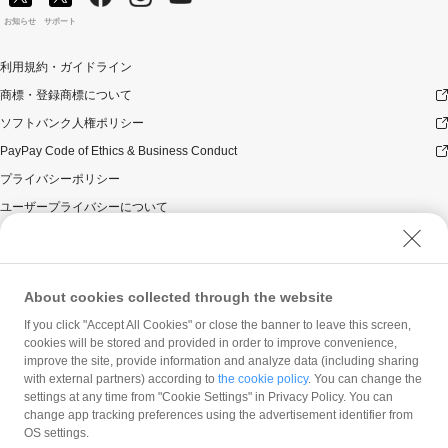
お知らせ
サポート
利用規約・ガイドライン
商標・登録商標について
ソフトバンク人権ポリシー
PayPay Code of Ethics & Business Conduct
プライバシーポリシー
ユーザープライバシーについて
ユーザーセキュリティについて
ウェブサイト利用規約
反社会的勢力に対する方針
About cookies collected through the website
勧誘方針
If you click "Accept All Cookies" or close the banner to leave this screen,
cookies will be stored and provided in order to improve convenience,
マネロン等基本方針
improve the site, provide information and analyze data (including sharing
カスタマーハラスメントに関する当社の考え方
with external partners) according to
the cookie policy
. You can change the
settings at any time from "Cookie Settings" in Privacy Policy. You can
change app tracking preferences using the advertisement identifier from
OS settings.