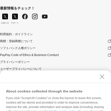
最新情報をチェック！
お知らせ
サポート
利用規約・ガイドライン
商標・登録商標について
ソフトバンク人権ポリシー
PayPay Code of Ethics & Business Conduct
プライバシーポリシー
ユーザープライバシーについて
ユーザーセキュリティについて
ウェブサイト利用規約
反社会的勢力に対する方針
About cookies collected through the website
勧誘方針
If you click "Accept All Cookies" or close the banner to leave this screen,
cookies will be stored and provided in order to improve convenience,
マネロン等基本方針
improve the site, provide information and analyze data (including sharing
カスタマーハラスメントに関する当社の考え方