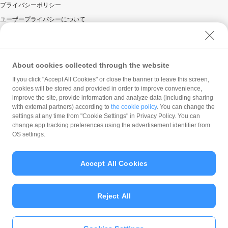
プライバシーポリシー
ユーザープライバシーについて
ユーザーセキュリティについて
ウェブサイト利用規約
反社会的勢力に対する方針
About cookies collected through the website
勧誘方針
If you click "Accept All Cookies" or close the banner to leave this screen,
cookies will be stored and provided in order to improve convenience,
マネロン等基本方針
improve the site, provide information and analyze data (including sharing
カスタマーハラスメントに関する当社の考え方
with external partners) according to
the cookie policy
. You can change the
settings at any time from "Cookie Settings" in Privacy Policy. You can
change app tracking preferences using the advertisement identifier from
OS settings.
Accept All Cookies
© PayPay Corporation
Reject All