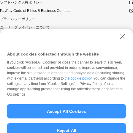
ソフトバンク人権ポリシー
PayPay Code of Ethics & Business Conduct
プライバシーポリシー
ユーザープライバシーについて
ユーザーセキュリティについて
ウェブサイト利用規約
反社会的勢力に対する方針
About cookies collected through the website
勧誘方針
If you click "Accept All Cookies" or close the banner to leave this screen,
cookies will be stored and provided in order to improve convenience,
マネロン等基本方針
improve the site, provide information and analyze data (including sharing
カスタマーハラスメントに関する当社の考え方
with external partners) according to
the cookie policy
. You can change the
settings at any time from "Cookie Settings" in Privacy Policy. You can
change app tracking preferences using the advertisement identifier from
OS settings.
Accept All Cookies
© PayPay Corporation
Reject All