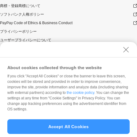
商標・登録商標について
ソフトバンク人権ポリシー
PayPay Code of Ethics & Business Conduct
プライバシーポリシー
ユーザープライバシーについて
ユーザーセキュリティについて
ウェブサイト利用規約
反社会的勢力に対する方針
About cookies collected through the website
勧誘方針
If you click "Accept All Cookies" or close the banner to leave this screen,
cookies will be stored and provided in order to improve convenience,
マネロン等基本方針
improve the site, provide information and analyze data (including sharing
カスタマーハラスメントに関する当社の考え方
with external partners) according to
the cookie policy
. You can change the
settings at any time from "Cookie Settings" in Privacy Policy. You can
change app tracking preferences using the advertisement identifier from
OS settings.
Accept All Cookies
© PayPay Corporation