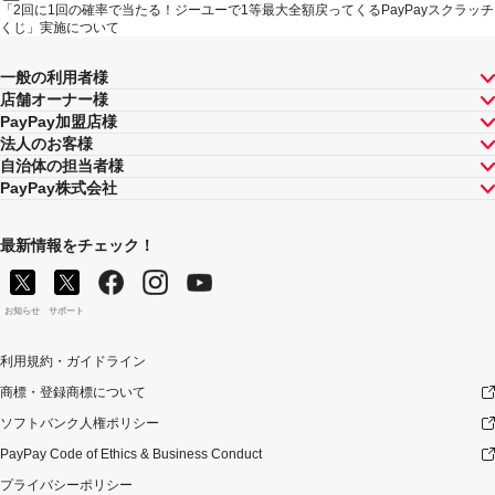
「2回に1回の確率で当たる！ジーユーで1等最大全額戻ってくるPayPayスクラッチ
くじ」実施について
一般の利用者様
店舗オーナー様
PayPay加盟店様
法人のお客様
自治体の担当者様
PayPay株式会社
最新情報をチェック！
お知らせ
サポート
利用規約・ガイドライン
商標・登録商標について
ソフトバンク人権ポリシー
PayPay Code of Ethics & Business Conduct
プライバシーポリシー