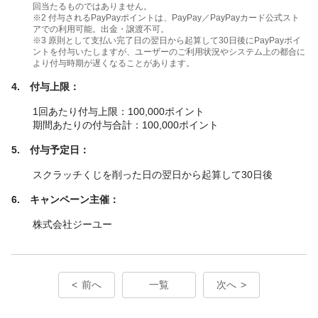
回当たるものではありません。
※2 付与されるPayPayポイントは、PayPay／PayPayカード公式スト
アでの利用可能。出金・譲渡不可。
※3 原則として支払い完了日の翌日から起算して30日後にPayPayポイ
ントを付与いたしますが、ユーザーのご利用状況やシステム上の都合に
より付与時期が遅くなることがあります。
4. 付与上限：
1回あたり付与上限：100,000ポイント
期間あたりの付与合計：100,000ポイント
5. 付与予定日：
スクラッチくじを削った日の翌日から起算して30日後
6. キャンペーン主催：
株式会社ジーユー
前へ
一覧
次へ