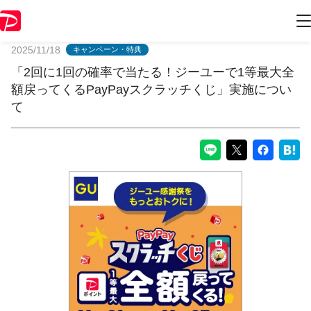
PayPayからのお知らせ
2025/11/18
キャンペーン・特典
「2回に1回の確率で当たる！ジーユーで1等最大全
額戻ってくるPayPayスクラッチくじ」実施につい
て