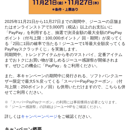
2025年11月21日から11月27日までの期間中、ジーユーの店舗ま
たはオンラインストアで3,000円（税込）以上のお支払いに
「PayPay」を利用すると、抽選で決済金額の最大全額のPayPay
ポイント（付与上限：100,000ポイント／ 回・期間）が戻ってく
る「2回に1回の確率で当たる！ジーユーで1等最大全額戻ってくる
PayPayスクラッチくじ」を実施します。
同期間中、トレンドアイテムから冬のマストバイ、定番アイテム
までおトクにお買い物が楽しめるジーユー感謝祭が開催されま
す。ぜひこの機会に「PayPay」をご利用ください。
また、本キャンペーンの期間中に発行される、ソフトバンクユー
ザー限定で最大5％戻ってくる「スーパーPayPayクーポン」（付
与上限：250ポイント／回）も併用いただけますので、こちらも併
せてご利用ください。
※ 「スーパーPayPayクーポン」の利用には事前獲得が必要となります。
※「ジーユー感謝祭」の詳細はジーユーHPをご確認ください。
詳しくは
キャンペーンページ
をご確認ください。
キャンペーン概要