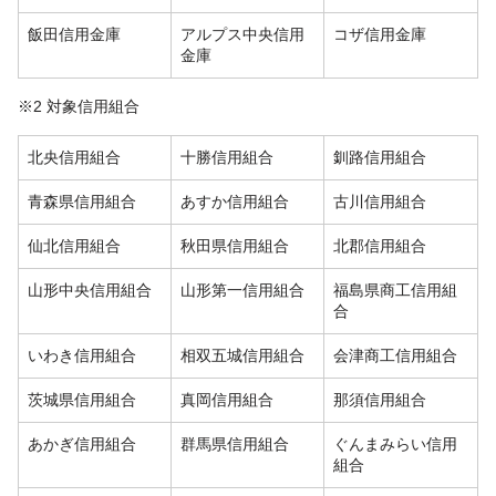
飯田信用金庫
アルプス中央信用
コザ信用金庫
金庫
※2 対象信用組合
北央信用組合
十勝信用組合
釧路信用組合
青森県信用組合
あすか信用組合
古川信用組合
仙北信用組合
秋田県信用組合
北郡信用組合
山形中央信用組合
山形第一信用組合
福島県商工信用組
合
いわき信用組合
相双五城信用組合
会津商工信用組合
茨城県信用組合
真岡信用組合
那須信用組合
あかぎ信用組合
群馬県信用組合
ぐんまみらい信用
組合