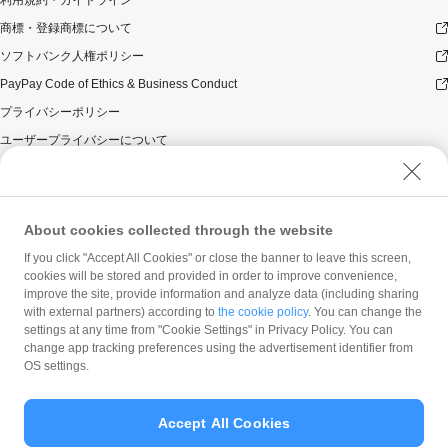
商標・登録商標について
ソフトバンク人権ポリシー
PayPay Code of Ethics & Business Conduct
プライバシーポリシー
ユーザープライバシーについて
ユーザーセキュリティについて
ウェブサイト利用規約
反社会的勢力に対する方針
About cookies collected through the website
勧誘方針
If you click "Accept All Cookies" or close the banner to leave this screen,
cookies will be stored and provided in order to improve convenience,
マネロン等基本方針
improve the site, provide information and analyze data (including sharing
カスタマーハラスメントに関する当社の考え方
with external partners) according to
the cookie policy
. You can change the
settings at any time from "Cookie Settings" in Privacy Policy. You can
change app tracking preferences using the advertisement identifier from
OS settings.
Accept All Cookies