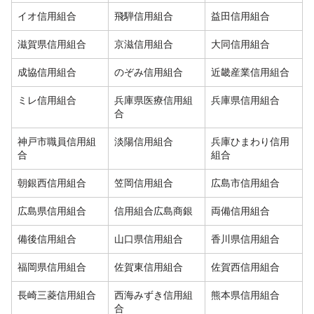
イオ信用組合
飛騨信用組合
益田信用組合
滋賀県信用組合
京滋信用組合
大同信用組合
成協信用組合
のぞみ信用組合
近畿産業信用組合
ミレ信用組合
兵庫県医療信用組
兵庫県信用組合
合
神戸市職員信用組
淡陽信用組合
兵庫ひまわり信用
合
組合
朝銀西信用組合
笠岡信用組合
広島市信用組合
広島県信用組合
信用組合広島商銀
両備信用組合
備後信用組合
山口県信用組合
香川県信用組合
福岡県信用組合
佐賀東信用組合
佐賀西信用組合
長崎三菱信用組合
西海みずき信用組
熊本県信用組合
合