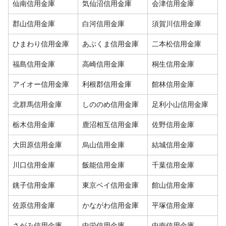
仙南信用金庫
気仙沼信用金庫
会津信用金庫
郡山信用金庫
白河信用金庫
須賀川信用金庫
ひまわり信用金庫
あぶくま信用金庫
二本松信用金庫
福島信用金庫
高崎信用金庫
桐生信用金庫
アイオー信用金庫
利根郡信用金庫
館林信用金庫
北群馬信用金庫
しののめ信用金庫
足利小山信用金庫
栃木信用金庫
鹿沼相互信用金庫
佐野信用金庫
大田原信用金庫
烏山信用金庫
結城信用金庫
川口信用金庫
飯能信用金庫
千葉信用金庫
銚子信用金庫
東京ベイ信用金庫
館山信用金庫
佐原信用金庫
かながわ信用金庫
平塚信用金庫
さがみ信用金庫
中栄信用金庫
中南信用金庫