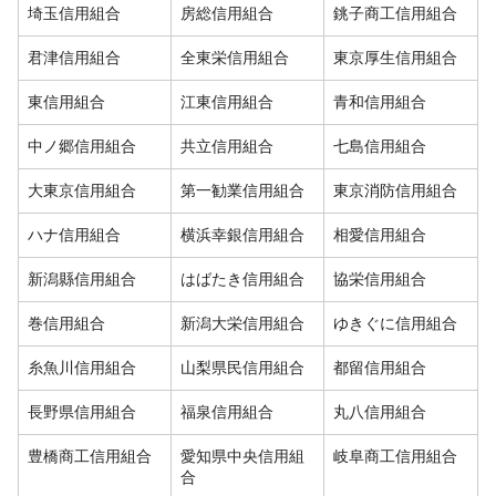
埼玉信用組合
房総信用組合
銚子商工信用組合
君津信用組合
全東栄信用組合
東京厚生信用組合
東信用組合
江東信用組合
青和信用組合
中ノ郷信用組合
共立信用組合
七島信用組合
大東京信用組合
第一勧業信用組合
東京消防信用組合
ハナ信用組合
横浜幸銀信用組合
相愛信用組合
新潟縣信用組合
はばたき信用組合
協栄信用組合
巻信用組合
新潟大栄信用組合
ゆきぐに信用組合
糸魚川信用組合
山梨県民信用組合
都留信用組合
長野県信用組合
福泉信用組合
丸八信用組合
豊橋商工信用組合
愛知県中央信用組
岐阜商工信用組合
合