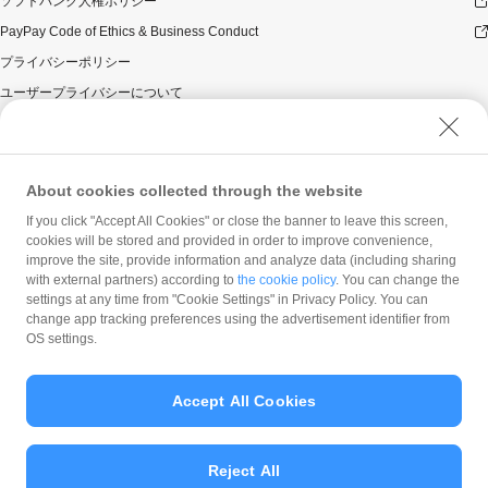
ソフトバンク人権ポリシー
PayPay Code of Ethics & Business Conduct
プライバシーポリシー
ユーザープライバシーについて
ユーザーセキュリティについて
ウェブサイト利用規約
反社会的勢力に対する方針
About cookies collected through the website
勧誘方針
If you click "Accept All Cookies" or close the banner to leave this screen,
cookies will be stored and provided in order to improve convenience,
マネロン等基本方針
improve the site, provide information and analyze data (including sharing
カスタマーハラスメントに関する当社の考え方
with external partners) according to
the cookie policy
. You can change the
settings at any time from "Cookie Settings" in Privacy Policy. You can
change app tracking preferences using the advertisement identifier from
OS settings.
Accept All Cookies
© PayPay Corporation
Reject All