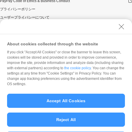
PayPay Code of Ethics & Business Conduct
プライバシーポリシー
ユーザープライバシーについて
ユーザーセキュリティについて
ウェブサイト利用規約
反社会的勢力に対する方針
About cookies collected through the website
勧誘方針
If you click "Accept All Cookies" or close the banner to leave this screen,
cookies will be stored and provided in order to improve convenience,
マネロン等基本方針
improve the site, provide information and analyze data (including sharing
カスタマーハラスメントに関する当社の考え方
with external partners) according to
the cookie policy
. You can change the
settings at any time from "Cookie Settings" in Privacy Policy. You can
change app tracking preferences using the advertisement identifier from
OS settings.
Accept All Cookies
© PayPay Corporation
Reject All