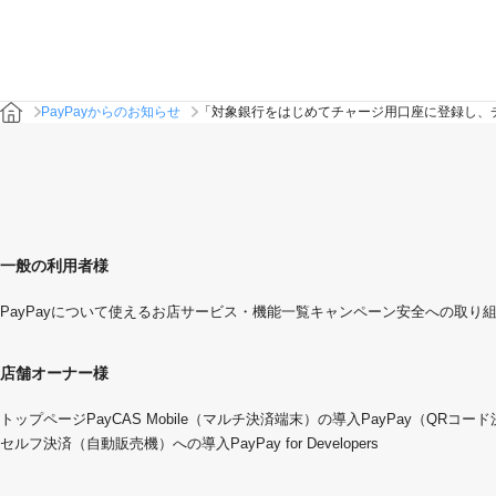
PayPayからのお知らせ
「対象銀行をはじめてチャージ用口座に登録し、
一般の利用者様
PayPayについて
使えるお店
サービス・機能一覧
キャンペーン
安全への取り
店舗オーナー様
トップページ
PayCAS Mobile（マルチ決済端末）の導入
PayPay（QRコー
セルフ決済（自動販売機）への導入
PayPay for Developers