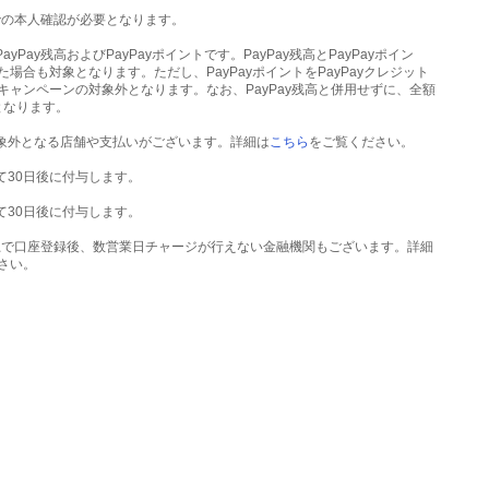
」での本人確認が必要となります。
Pay残高およびPayPayポイントです。PayPay残高とPayPayポイン
用した場合も対象となります。ただし、PayPayポイントをPayPayクレジット
ャンペーンの対象外となります。なお、PayPay残高と併用せずに、全額
となります。
対象外となる店舗や支払いがございます。詳細は
こちら
をご覧ください。
て30日後に付与します。
て30日後に付与します。
プリ上で口座登録後、数営業日チャージが行えない金融機関もございます。詳細
さい。