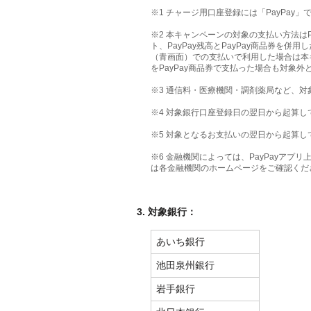
※1 チャージ用口座登録には「PayPay
※2 本キャンペーンの対象の支払い方法はPay
ト、PayPay残高とPayPay商品券を併
（青画面）での支払いで利用した場合は本キ
をPayPay商品券で支払った場合も対象外
※3 通信料・医療機関・調剤薬局など、
※4 対象銀行口座登録日の翌日から起算し
※5 対象となるお支払いの翌日から起算し
※6 金融機関によっては、PayPayア
は各金融機関のホームページをご確認くだ
3
.
対象銀行：
あいち銀行
池田泉州銀行
岩手銀行