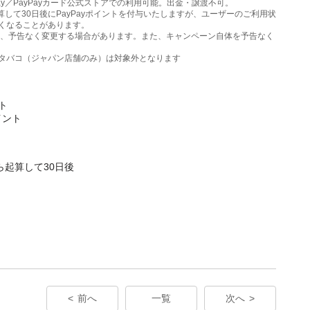
yPay／PayPayカード公式ストアでの利用可能。出金・譲渡不可。
算して30日後にPayPayポイントを付与いたしますが、ユーザーのご利用状
くなることがあります。
は、予告なく変更する場合があります。また、キャンペーン自体を予告なく
・タバコ（ジャパン店舗のみ）は対象外となります
ト
イント
起算して30日後
前へ
一覧
次へ