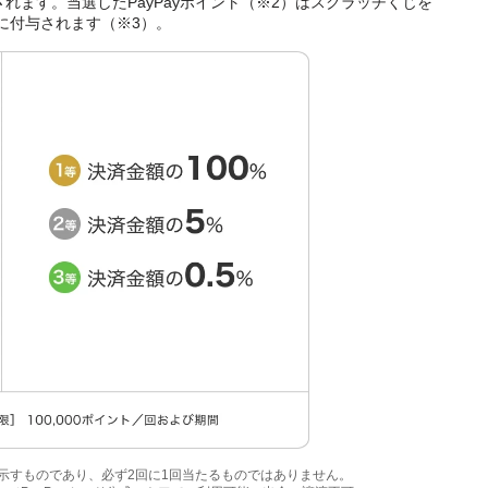
与されます。当選したPayPayポイント（※2）はスクラッチくじを
に付与されます（※3）。
を示すものであり、必ず2回に1回当たるものではありません。