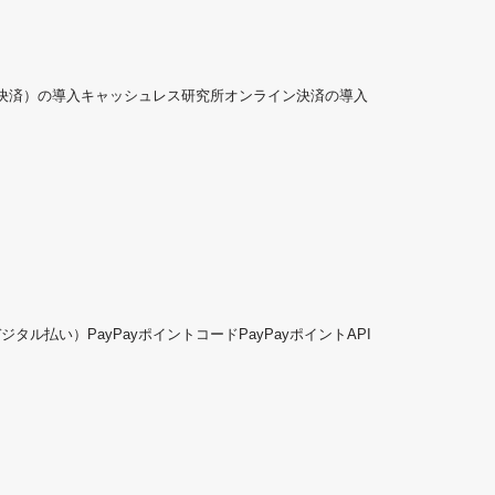
ド決済）の導入
キャッシュレス研究所
オンライン決済の導入
デジタル払い）
PayPayポイントコード
PayPayポイントAPI