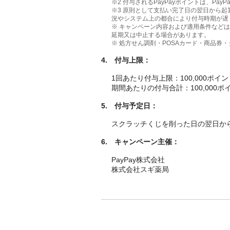
※2 付与されるPayPayポイントは、Pa
※3 原則として支払い完了日の翌日から起
況やシステム上の都合により付与時期が遅
※ キャンペーン内容および適用条件など
延期又は中止する場合があります。
※ 処方せん調剤・POSAカード・商品券
4. 付与上限：
1回あたり付与上限：100,000ポイン
期間あたりの付与合計：100,000ポ
5. 付与予定日：
スクラッチくじを削った日の翌日から
6. キャンペーン主催：
PayPay株式会社
株式会社スギ薬局