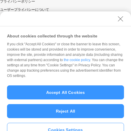
プライバシーポリシー
ユーザープライバシーについて
ユーザーセキュリティについて
ウェブサイト利用規約
反社会的勢力に対する方針
About cookies collected through the website
勧誘方針
If you click "Accept All Cookies" or close the banner to leave this screen,
cookies will be stored and provided in order to improve convenience,
マネロン等基本方針
improve the site, provide information and analyze data (including sharing
カスタマーハラスメントに関する当社の考え方
with external partners) according to
the cookie policy
. You can change the
settings at any time from "Cookie Settings" in Privacy Policy. You can
change app tracking preferences using the advertisement identifier from
OS settings.
Accept All Cookies
© PayPay Corporation
Reject All
Cookies Settings