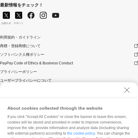
最新情報をチェック！
お知らせ
サポート
利用規約・ガイドライン
商標・登録商標について
ソフトバンク人権ポリシー
PayPay Code of Ethics & Business Conduct
プライバシーポリシー
ユーザープライバシーについて
ユーザーセキュリティについて
ウェブサイト利用規約
反社会的勢力に対する方針
About cookies collected through the website
勧誘方針
If you click "Accept All Cookies" or close the banner to leave this screen,
cookies will be stored and provided in order to improve convenience,
マネロン等基本方針
improve the site, provide information and analyze data (including sharing
カスタマーハラスメントに関する当社の考え方
with external partners) according to
the cookie policy
. You can change the