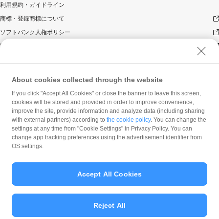
利用規約・ガイドライン
商標・登録商標について
ソフトバンク人権ポリシー
PayPay Code of Ethics & Business Conduct
プライバシーポリシー
ユーザープライバシーについて
About cookies collected through the website
ユーザーセキュリティについて
If you click "Accept All Cookies" or close the banner to leave this screen,
ウェブサイト利用規約
cookies will be stored and provided in order to improve convenience,
improve the site, provide information and analyze data (including sharing
反社会的勢力に対する方針
with external partners) according to
the cookie policy
. You can change the
勧誘方針
settings at any time from "Cookie Settings" in Privacy Policy. You can
change app tracking preferences using the advertisement identifier from
マネロン等基本方針
OS settings.
カスタマーハラスメントに関する当社の考え方
Accept All Cookies
Reject All