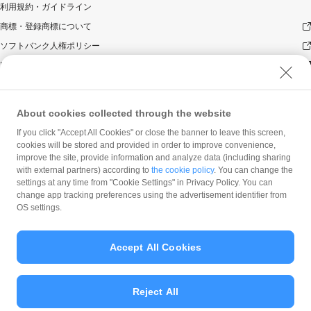
利用規約・ガイドライン
商標・登録商標について
ソフトバンク人権ポリシー
PayPay Code of Ethics & Business Conduct
プライバシーポリシー
ユーザープライバシーについて
About cookies collected through the website
ユーザーセキュリティについて
If you click "Accept All Cookies" or close the banner to leave this screen,
ウェブサイト利用規約
cookies will be stored and provided in order to improve convenience,
improve the site, provide information and analyze data (including sharing
反社会的勢力に対する方針
with external partners) according to
the cookie policy
. You can change the
勧誘方針
settings at any time from "Cookie Settings" in Privacy Policy. You can
change app tracking preferences using the advertisement identifier from
マネロン等基本方針
OS settings.
カスタマーハラスメントに関する当社の考え方
Accept All Cookies
Reject All