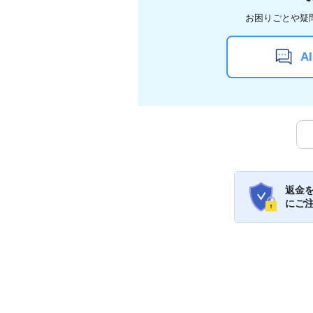
お困りごとや疑
A
返金
にご