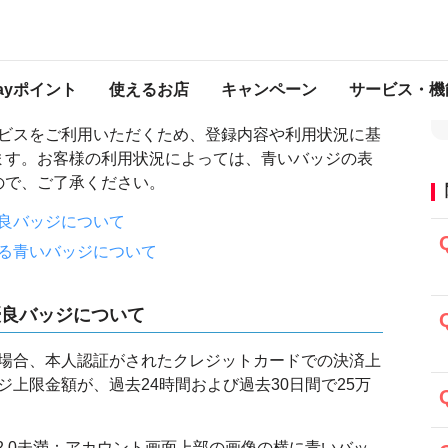
に表示される青いバッジについて
表示される青いバッジについて
Payポイント
使えるお店
キャンペーン
サービス・機
サービスをご利用いただくため、登録内容や利用状況に基
ます。お客様の利用状況によっては、青いバッジの表
ので、ご了承ください。
良バッジについて
る青いバッジについて
優良バッジについて
ある場合、本人認証がされたクレジットカードでの決済上
ージ上限金額が、過去24時間および過去30日間で25万
.52.0未満：アカウント画面上部の画像の横に青いバッ