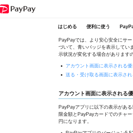
PayPay ヘルプ
アカウント（設定・本人確認など）
PayPayアプリ
PayPayアプリに
はじめる
便利に使う
Pay
PayPayでは、より安心安全に
づいて、青いバッジを表示してい
示状況が変化する場合があります
アカウント画面に表示される優
送る・受け取る画面に表示され
アカウント画面に表示される
PayPayアプリに以下の表示が
限金額とPayPayカードでのチャ
円になります。
PayPayアプリのバージョン5