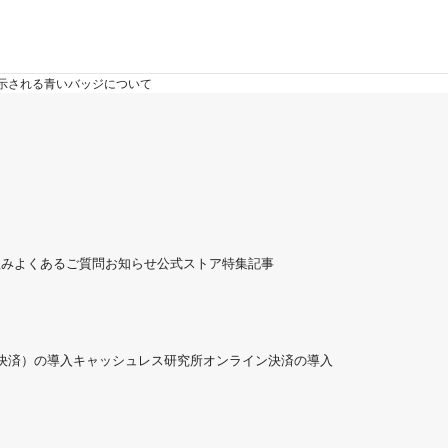
に表示される青いバッジについて
組み
よくあるご質問
お知らせ
公式ストア
特集記事
ド決済）の導入
キャッシュレス研究所
オンライン決済の導入