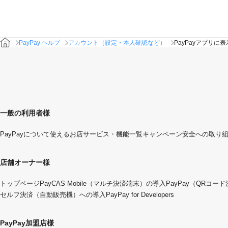
PayPay ヘルプ
アカウント（設定・本人確認など）
PayPayアプリ
一般の利用者様
PayPayについて
使えるお店
サービス・機能一覧
キャンペーン
安全への取り
店舗オーナー様
トップページ
PayCAS Mobile（マルチ決済端末）の導入
PayPay（QRコー
セルフ決済（自動販売機）への導入
PayPay for Developers
PayPay加盟店様