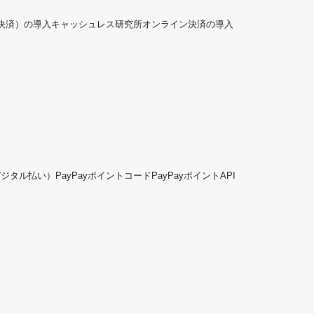
ド決済）の導入
キャッシュレス研究所
オンライン決済の導入
デジタル払い）
PayPayポイントコード
PayPayポイントAPI