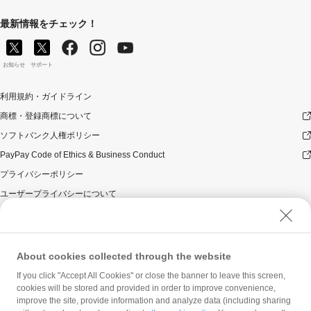
最新情報をチェック！
お知らせ
サポート
利用規約・ガイドライン
商標・登録商標について
ソフトバンク人権ポリシー
PayPay Code of Ethics & Business Conduct
プライバシーポリシー
ユーザープライバシーについて
ユーザーセキュリティについて
ウェブサイト利用規約
反社会的勢力に対する方針
About cookies collected through the website
勧誘方針
If you click "Accept All Cookies" or close the banner to leave this screen,
cookies will be stored and provided in order to improve convenience,
マネロン等基本方針
improve the site, provide information and analyze data (including sharing
カスタマーハラスメントに関する当社の考え方