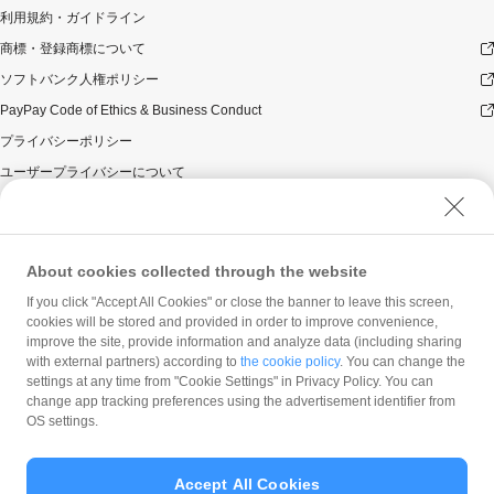
利用規約・ガイドライン
商標・登録商標について
ソフトバンク人権ポリシー
PayPay Code of Ethics & Business Conduct
プライバシーポリシー
ユーザープライバシーについて
ユーザーセキュリティについて
ウェブサイト利用規約
反社会的勢力に対する方針
About cookies collected through the website
勧誘方針
If you click "Accept All Cookies" or close the banner to leave this screen,
cookies will be stored and provided in order to improve convenience,
マネロン等基本方針
improve the site, provide information and analyze data (including sharing
カスタマーハラスメントに関する当社の考え方
with external partners) according to
the cookie policy
. You can change the
settings at any time from "Cookie Settings" in Privacy Policy. You can
change app tracking preferences using the advertisement identifier from
OS settings.
Accept All Cookies