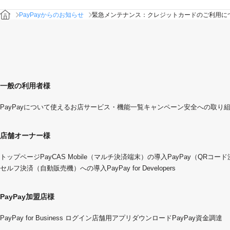
PayPayからのお知らせ
緊急メンテナンス：クレジットカードのご利用に
一般の利用者様
PayPayについて
使えるお店
サービス・機能一覧
キャンペーン
安全への取り
店舗オーナー様
トップページ
PayCAS Mobile（マルチ決済端末）の導入
PayPay（QRコー
セルフ決済（自動販売機）への導入
PayPay for Developers
PayPay加盟店様
PayPay for Business ログイン
店舗用アプリダウンロード
PayPay資金調達