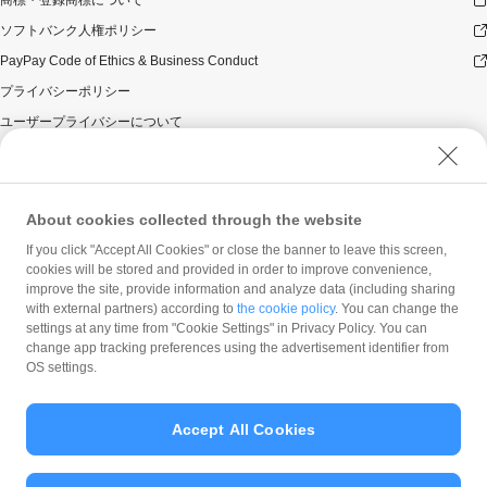
ソフトバンク人権ポリシー
PayPay Code of Ethics & Business Conduct
プライバシーポリシー
ユーザープライバシーについて
ユーザーセキュリティについて
ウェブサイト利用規約
反社会的勢力に対する方針
About cookies collected through the website
勧誘方針
If you click "Accept All Cookies" or close the banner to leave this screen,
cookies will be stored and provided in order to improve convenience,
マネロン等基本方針
improve the site, provide information and analyze data (including sharing
カスタマーハラスメントに関する当社の考え方
with external partners) according to
the cookie policy
. You can change the
settings at any time from "Cookie Settings" in Privacy Policy. You can
change app tracking preferences using the advertisement identifier from
OS settings.
Accept All Cookies
© PayPay Corporation