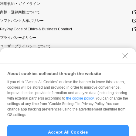
利用規約・ガイドライン
商標・登録商標について
ソフトバンク人権ポリシー
PayPay Code of Ethics & Business Conduct
プライバシーポリシー
ユーザープライバシーについて
ユーザーセキュリティについて
ウェブサイト利用規約
反社会的勢力に対する方針
About cookies collected through the website
勧誘方針
If you click "Accept All Cookies" or close the banner to leave this screen,
cookies will be stored and provided in order to improve convenience,
マネロン等基本方針
improve the site, provide information and analyze data (including sharing
カスタマーハラスメントに関する当社の考え方
with external partners) according to
the cookie policy
. You can change the
settings at any time from "Cookie Settings" in Privacy Policy. You can
change app tracking preferences using the advertisement identifier from
OS settings.
Accept All Cookies