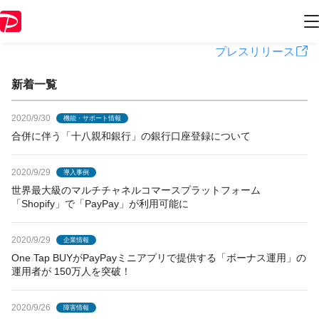
PayPayからのお知らせ
プレスリリース
新着一覧
2020/9/30
機能・サポート情報
合併に伴う「十八親和銀行」の銀行口座登録について
2020/9/29
導入事例
世界最大級のマルチチャネルコマースプラットフォーム
「Shopify」で「PayPay」が利用可能に
2020/9/29
企業情報
One Tap BUYがPayPayミニアプリで提供する「ボーナス運用」の
運用者が 150万人を突破！
2020/9/26
障害情報