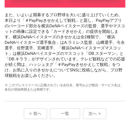
また、いよいよ開幕するプロ野球を大いに盛り上げていくため、
本日より「＃PayPayきせかえして観戦」と題し、PayPayアプリ
のバーコード部分を横浜DeNAベイスターズの監督、選手やマスコ
ットの画像に設定できる「カードきせかえ」の提供を開始しま
す。横浜DeNAベイスターズのきせかえは全2種類で、「横浜
DeNAベイスターズ選手集合」はA.ラミレス監督、山﨑選手、今永
選手、佐野選手、宮﨑選手、「横浜DeNAベイスターズマスコッ
ト」は横浜DeNAベイスターズのマスコット「DB.スターマン」と
「DB.キララ」がデザインされています。テレビ観戦などでの応援
が続く間は、ハッシュタグ「＃PayPayきせかえして観戦」をつ
け、お気に入りのきせかえについてSNSに投稿しながら、プロ野
球観戦をお楽しみください。
※ このプレスリリースに記載されている会社名、屋号および製品・サービス名は、
各社の登録商標または商標です。
前へ
一覧
次へ