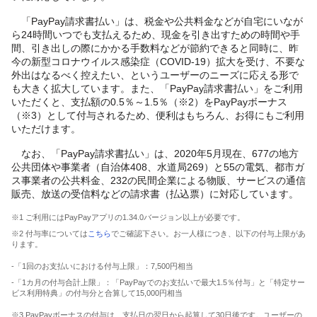
「PayPay請求書払い」は、税金や公共料金などが自宅にいなが
ら24時間いつでも支払えるため、現金を引き出すための時間や手
間、引き出しの際にかかる手数料などが節約できると同時に、昨
今の新型コロナウイルス感染症（COVID-19）拡大を受け、不要な
外出はなるべく控えたい、というユーザーのニーズに応える形で
も大きく拡大しています。また、「PayPay請求書払い」をご利用
いただくと、支払額の0.5％～1.5％（※2）をPayPayボーナス
（※3）として付与されるため、便利はもちろん、お得にもご利用
いただけます。
なお、「PayPay請求書払い」は、2020年5月現在、677の地方
公共団体や事業者（自治体408、水道局269）と55の電気、都市ガ
ス事業者の公共料金、232の民間企業による物販、サービスの通信
販売、放送の受信料などの請求書（払込票）に対応しています。
※1 ご利用にはPayPayアプリの1.34.0バージョン以上が必要です。
※2 付与率については
こちら
でご確認下さい。お一人様につき、以下の付与上限があ
ります。
-「1回のお支払いにおける付与上限」：7,500円相当
-「1カ月の付与合計上限」：「PayPayでのお支払いで最大1.5％付与」と「特定サー
ビス利用特典」の付与分と合算して15,000円相当
※3 PayPayボーナスの付与は、支払日の翌日から起算して30日後です。ユーザーの