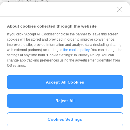
ユーザーセキュリティについて
ウェブサイト利用規約
反社会的勢力に対する方針
About cookies collected through the website
勧誘方針
If you click "Accept All Cookies" or close the banner to leave this screen,
cookies will be stored and provided in order to improve convenience,
マネロン等基本方針
improve the site, provide information and analyze data (including sharing
カスタマーハラスメントに関する当社の考え方
with external partners) according to
the cookie policy
. You can change the
settings at any time from "Cookie Settings" in Privacy Policy. You can
change app tracking preferences using the advertisement identifier from
OS settings.
Accept All Cookies
© PayPay Corporation
Reject All
Cookies Settings
いますぐ
PayPayアプリ
をダウンロ
ード
＞＞