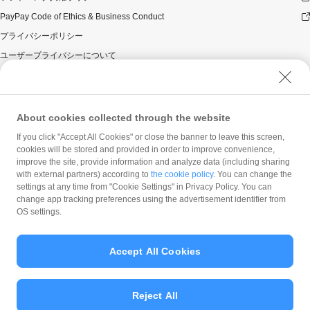
PayPay Code of Ethics & Business Conduct
プライバシーポリシー
ユーザープライバシーについて
ユーザーセキュリティについて
ウェブサイト利用規約
反社会的勢力に対する方針
About cookies collected through the website
勧誘方針
If you click "Accept All Cookies" or close the banner to leave this screen,
cookies will be stored and provided in order to improve convenience,
マネロン等基本方針
improve the site, provide information and analyze data (including sharing
カスタマーハラスメントに関する当社の考え方
with external partners) according to
the cookie policy
. You can change the
settings at any time from "Cookie Settings" in Privacy Policy. You can
change app tracking preferences using the advertisement identifier from
OS settings.
Accept All Cookies
© PayPay Corporation
Reject All