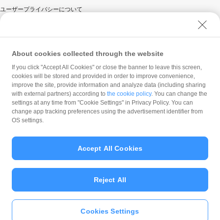
ユーザープライバシーについて
ユーザーセキュリティについて
ウェブサイト利用規約
反社会的勢力に対する方針
About cookies collected through the website
勧誘方針
If you click "Accept All Cookies" or close the banner to leave this screen,
cookies will be stored and provided in order to improve convenience,
マネロン等基本方針
improve the site, provide information and analyze data (including sharing
カスタマーハラスメントに関する当社の考え方
with external partners) according to
the cookie policy
. You can change the
settings at any time from "Cookie Settings" in Privacy Policy. You can
change app tracking preferences using the advertisement identifier from
OS settings.
Accept All Cookies
© PayPay Corporation
Reject All
Cookies Settings
いますぐ
PayPayアプリ
をダウンロ