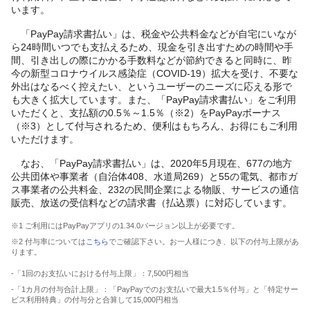
います。
「PayPay請求書払い」は、税金や公共料金などが自宅にいなが
ら24時間いつでも支払えるため、現金を引き出すための時間や手
間、引き出しの際にかかる手数料などが節約できると同時に、昨
今の新型コロナウイルス感染症（COVID-19）拡大を受け、不要な
外出はなるべく控えたい、というユーザーのニーズに応える形で
も大きく拡大しています。また、「PayPay請求書払い」をご利用
いただくと、支払額の0.5％～1.5％（※2）をPayPayボーナス
（※3）として付与されるため、便利はもちろん、お得にもご利用
いただけます。
なお、「PayPay請求書払い」は、2020年5月現在、677の地方
公共団体や事業者（自治体408、水道局269）と55の電気、都市ガ
ス事業者の公共料金、232の民間企業による物販、サービスの通信
販売、放送の受信料などの請求書（払込票）に対応しています。
※1 ご利用にはPayPayアプリの1.34.0バージョン以上が必要です。
※2 付与率については
こちら
でご確認下さい。お一人様につき、以下の付与上限があ
ります。
-「1回のお支払いにおける付与上限」：7,500円相当
-「1カ月の付与合計上限」：「PayPayでのお支払いで最大1.5％付与」と「特定サー
ビス利用特典」の付与分と合算して15,000円相当