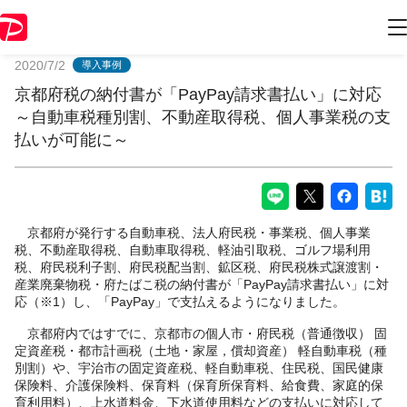
PayPayからのお知らせ
2020/7/2
導入事例
京都府税の納付書が「PayPay請求書払い」に対応
～自動車税種別割、不動産取得税、個人事業税の支
払いが可能に～
京都府が発行する自動車税、法人府民税・事業税、個人事業
税、不動産取得税、自動車取得税、軽油引取税、ゴルフ場利用
税、府民税利子割、府民税配当割、鉱区税、府民税株式譲渡割・
産業廃棄物税・府たばこ税の納付書が「PayPay請求書払い」に対
応（※1）し、「PayPay」で支払えるようになりました。
京都府内ではすでに、京都市の個人市・府民税（普通徴収） 固
定資産税・都市計画税（土地・家屋，償却資産） 軽自動車税（種
別割）や、宇治市の固定資産税、軽自動車税、住民税、国民健康
保険料、介護保険料、保育料（保育所保育料、給食費、家庭的保
育利用料）、上水道料金、下水道使用料などの支払いに対応して