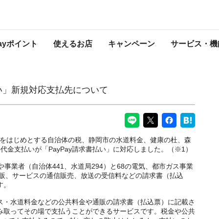
先について
PayPayからのお知らせ
Payポイント
使えるお店
キャンペーン
サービス・機
書払い」新規対応支払先について
府をはじめとする自治体の税、静岡市の水道料金、健康の杜、森
金支払いが「PayPay請求書払い」に対応しました。（※1）
や事業者（自治体441、水道局294）と68の電気、都市ガス事業
物販、サービスの通信販売、放送の受信料などの請求書（払込
す。
ガス・水道料金などの公共料金や通販の請求書（払込票）に記載さ
で読み取ってその場で支払うことができるサービスです。税金や公共