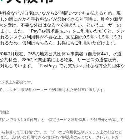
公共料金などが自宅にいながら24時間いつでも支払えるため、現
出しの際にかかる手数料などが節約できると同時に、昨今の新型
）拡大を受け、不要な外出はなるべく控えたい、というユーザーの
ます。また、「PayPay請求書払い」をご利用いただくと、クレ
るシステム利用料が不要な上、支払額の0.5％～1.5％（※3）
与されるため、便利はもちろん、お得にもご利用いただけます。
20年7月現在、735の地方公共団体や事業者（自治体441、水道
の公共料金、289の民間企業による物販、サービスの通信販売、
対応しています。「PayPay」でお支払い可能な地方公共団体や
ージョン以上が必要です。
以下で、コンビニ収納用バーコードが印刷された納付書に限ります。
。
円相当
のお支払いで最大1.5％付与」と「特定サービス利用特典」の付与分と合算して
翌日から起算して30日後です。ユーザーのご利用状況やシステム上の都合など
また、支払いに利用できるのはPayPay残高のみとなり、クレジットカー