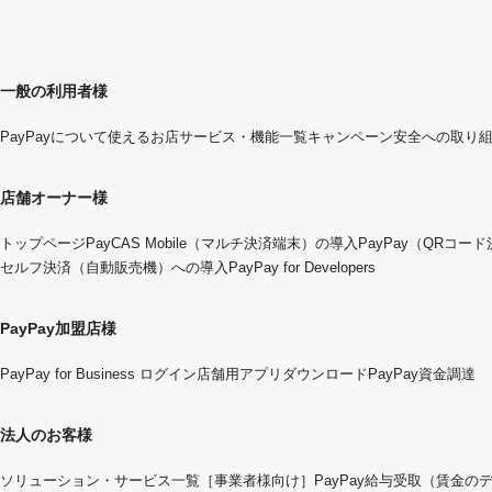
一般の利用者様
PayPayについて
使えるお店
サービス・機能一覧
キャンペーン
安全への取り
店舗オーナー様
トップページ
PayCAS Mobile（マルチ決済端末）の導入
PayPay（QRコー
セルフ決済（自動販売機）への導入
PayPay for Developers
PayPay加盟店様
PayPay for Business ログイン
店舗用アプリダウンロード
PayPay資金調達
法人のお客様
ソリューション・サービス一覧
［事業者様向け］PayPay給与受取（賃金の