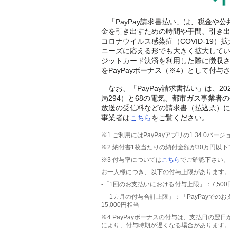
「PayPay請求書払い」は、税金や
金を引き出すための時間や手間、引き
コロナウイルス感染症（COVID-19
ニーズに応える形でも大きく拡大してい
ジットカード決済を利用した際に徴収され
をPayPayボーナス（※4）として付
なお、「PayPay請求書払い」は、20
局294）と68の電気、都市ガス事業者
放送の受信料などの請求書（払込票）に
事業者は
こちら
をご覧ください。
※1 ご利用にはPayPayアプリの1.34.0バ
※2 納付書1枚当たりの納付金額が30万円
※3 付与率については
こちら
でご確認下さい。
お一人様につき、以下の付与上限があります
-「1回のお支払いにおける付与上限」：7,500
-「1カ月の付与合計上限」：「PayPayで
15,000円相当
※4 PayPayボーナスの付与は、支払日の
により、付与時期が遅くなる場合があります。