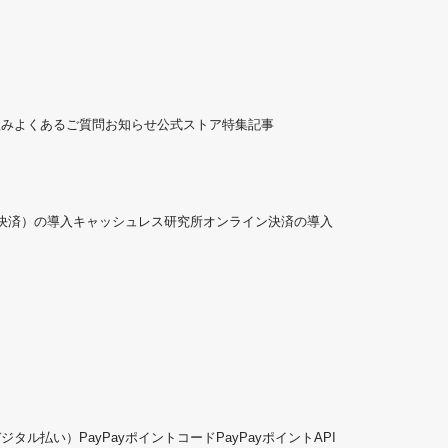
組み
よくあるご質問
お知らせ
公式ストア
特集記事
ド決済）の導入
キャッシュレス研究所
オンライン決済の導入
デジタル払い）
PayPayポイントコード
PayPayポイントAPI