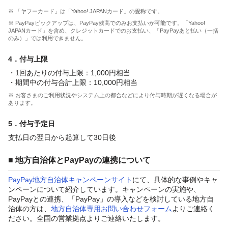
※ 「ヤフーカード」は「Yahoo! JAPANカード」の愛称です。
※ PayPayピックアップは、PayPay残高でのみお支払いが可能です。「Yahoo!
JAPANカード」を含め、クレジットカードでのお支払い、「PayPayあと払い（一括
のみ）」では利用できません。
4．付与上限
・1回あたりの付与上限：1,000円相当
・期間中の付与合計上限：10,000円相当
※ お客さまのご利用状況やシステム上の都合などにより付与時期が遅くなる場合が
あります。
5．付与予定日
支払日の翌日から起算して30日後
■ 地方自治体とPayPayの連携について
PayPay地方自治体キャンペーンサイト
にて、具体的な事例やキャ
ンペーンについて紹介しています。キャンペーンの実施や、
PayPayとの連携、「PayPay」の導入などを検討している地方自
治体の方は、
地方自治体専用お問い合わせフォーム
よりご連絡く
ださい。全国の営業拠点よりご連絡いたします。