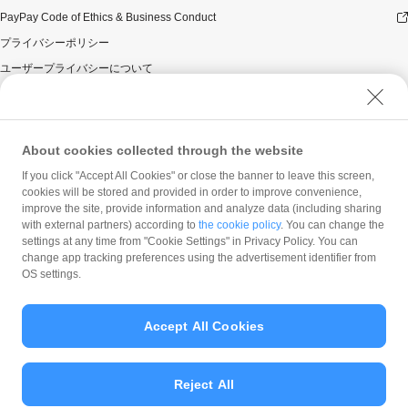
PayPay Code of Ethics & Business Conduct
プライバシーポリシー
ユーザープライバシーについて
ユーザーセキュリティについて
ウェブサイト利用規約
反社会的勢力に対する方針
About cookies collected through the website
勧誘方針
If you click "Accept All Cookies" or close the banner to leave this screen,
cookies will be stored and provided in order to improve convenience,
マネロン等基本方針
improve the site, provide information and analyze data (including sharing
カスタマーハラスメントに関する当社の考え方
with external partners) according to
the cookie policy
. You can change the
settings at any time from "Cookie Settings" in Privacy Policy. You can
change app tracking preferences using the advertisement identifier from
OS settings.
Accept All Cookies
© PayPay Corporation
Reject All