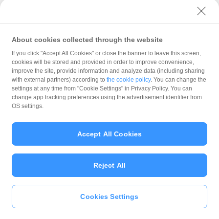
ユーザーセキュリティについて
ウェブサイト利用規約
反社会的勢力に対する方針
About cookies collected through the website
勧誘方針
If you click "Accept All Cookies" or close the banner to leave this screen,
cookies will be stored and provided in order to improve convenience,
マネロン等基本方針
improve the site, provide information and analyze data (including sharing
カスタマーハラスメントに関する当社の考え方
with external partners) according to
the cookie policy
. You can change the
settings at any time from "Cookie Settings" in Privacy Policy. You can
change app tracking preferences using the advertisement identifier from
OS settings.
Accept All Cookies
© PayPay Corporation
Reject All
Cookies Settings
いますぐ
PayPayアプリ
をダウンロ
ード
＞＞