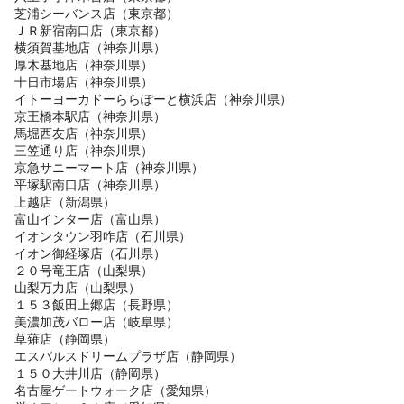
芝浦シーバンス店（東京都）
ＪＲ新宿南口店（東京都）
横須賀基地店（神奈川県）
厚木基地店（神奈川県）
十日市場店（神奈川県）
イトーヨーカドーららぽーと横浜店（神奈川県）
京王橋本駅店（神奈川県）
馬堀西友店（神奈川県）
三笠通り店（神奈川県）
京急サニーマート店（神奈川県）
平塚駅南口店（神奈川県）
上越店（新潟県）
富山インター店（富山県）
イオンタウン羽咋店（石川県）
イオン御経塚店（石川県）
２０号竜王店（山梨県）
山梨万力店（山梨県）
１５３飯田上郷店（長野県）
美濃加茂バロー店（岐阜県）
草薙店（静岡県）
エスパルスドリームプラザ店（静岡県）
１５０大井川店（静岡県）
名古屋ゲートウォーク店（愛知県）